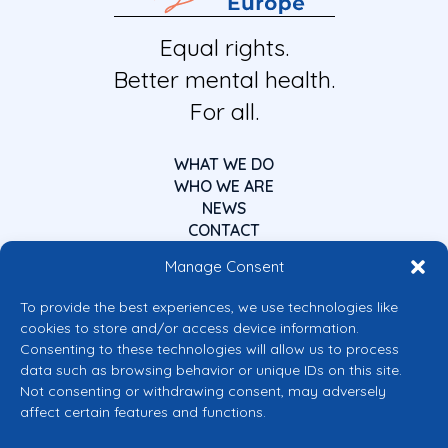
Equal rights.
Better mental health.
For all.
WHAT WE DO
WHO WE ARE
NEWS
CONTACT
Manage Consent
To provide the best experiences, we use technologies like
cookies to store and/or access device information.
Consenting to these technologies will allow us to process
data such as browsing behavior or unique IDs on this site.
Co-funded by the European Union
Not consenting or withdrawing consent, may adversely
Views and opinions expressed are however those of the author(s) only and
affect certain features and functions.
do not necessarily reflect those of the European Union or the European
Commission’s CERV Programme. Neither the European Union nor the