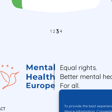
3
1
2
4
Equal rights.
Better mental hea
For all.
To provide the best experien
ACT
device information. Consenti